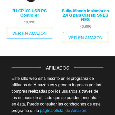
Rii GP100 USB PC
Suily- Mando inalámbrico
Controller
2,4 G para Classic SNES
NES
10,99
€
40,60
€
VER EN AMAZON
VER EN AMAZON
AFILIADOS
Este sitio web está inscrito en el programa de
afiliados de Amazon.es y genera ingresos por las
compras realizadas por los usuarios a través de
los enlaces de afiliado que se pueden encontrar
en ésta. Puede consultar las condiciones de este
programa en la
página oficial de Amazon.