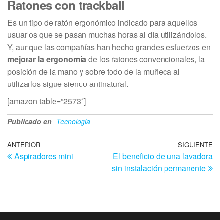
Ratones con trackball
Es un tipo de ratón ergonómico indicado para aquellos
usuarios que se pasan muchas horas al día utilizándolos.
Y, aunque las compañías han hecho grandes esfuerzos en
mejorar la ergonomía
de los ratones convencionales, la
posición de la mano y sobre todo de la muñeca al
utilizarlos sigue siendo antinatural.
[amazon table=”2573″]
Publicado en
Tecnologia
Navegación
Entrada
ANTERIOR
SIGUIENTE
En
Aspiradores mini
El beneficio de una lavadora
anterior
si
de
sin instalación permanente
entradas