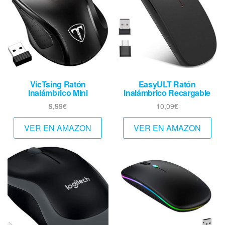
VicTsing Ratón
EasyULT Ratón
Inalámbrico Mini
Inalámbrico Recargable
9,99
€
10,09
€
VER EN AMAZON
VER EN AMAZON