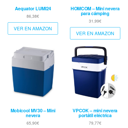
Aequator LUMI24
HOMCOM – Mini nevera
para cámping
86,38
€
31,99
€
VER EN AMAZON
VER EN AMAZON
Mobicool MV30 – Mini
VPCOK – mini nevera
nevera
portátil eléctrica
65,90
€
79,77
€