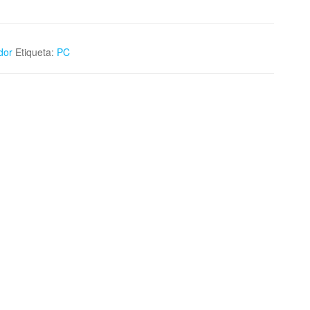
dor
Etiqueta:
PC