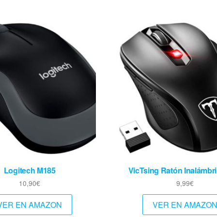
Logitech M185
VicTsing Ratón Inalámbri
10,90
€
9,99
€
VER EN AMAZON
VER EN AMAZO