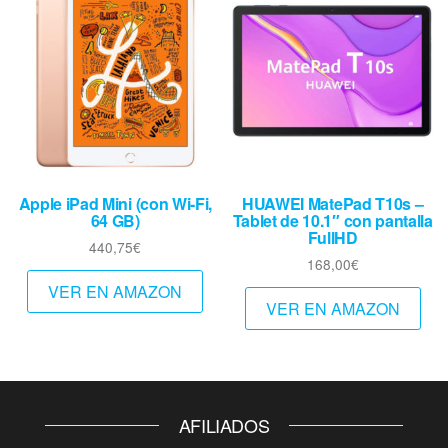
Apple iPad Mini (con Wi-Fi,
HUAWEI MatePad T10s –
64 GB)
Tablet de 10.1″ con pantalla
FullHD
440,75
€
168,00
€
VER EN AMAZON
VER EN AMAZON
AFILIADOS