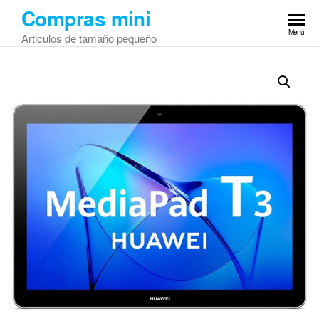
Saltar
Compras mini
al
Menú
Articulos de tamaño pequeño
contenido