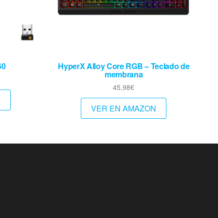
60
HyperX Alloy Core RGB – Teclado de
membrana
45,98
€
N
VER EN AMAZON