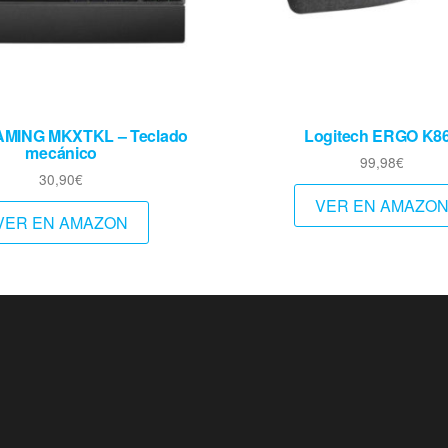
MING MKXTKL – Teclado
Logitech ERGO K8
mecánico
99,98
€
30,90
€
VER EN AMAZO
VER EN AMAZON