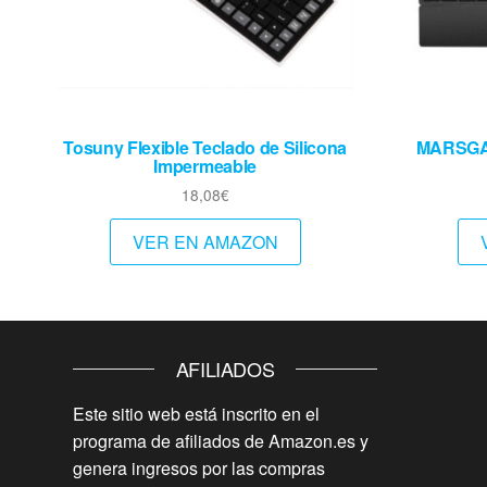
Tosuny Flexible Teclado de Silicona
MARSGA
Impermeable
18,08
€
VER EN AMAZON
AFILIADOS
Este sitio web está inscrito en el
programa de afiliados de Amazon.es y
genera ingresos por las compras