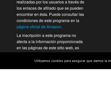
realizadas por los usuarios a través de
los enlaces de afiliado que se pueden
encontrar en ésta. Puede consultar las
condiciones de este programa en la
página oficial de Amazon.
La inscripción a este programa no
afecta a la información proporcionada
en las páginas de este sitio web, es
independiente, veraz y su finalidad
principal es ayudar a los usuarios en
Utilizamos cookies para asegurar que damos la me
su decisión de compra para cualquiera
de los productos que se analizan en
comprasmini.com. Amazon y el
logotipo de Amazon son marcas
comerciales de Amazon.com, Inc. o de
sociedades de su grupo.