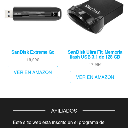
SanDisk Extreme Go
SanDisk Ultra Fit, Memoria
flash USB 3.1 de 128 GB
19,99
€
17,99
€
VER EN AMAZON
VER EN AMAZON
AFILIADOS
Este sitio web está inscrito en el programa de