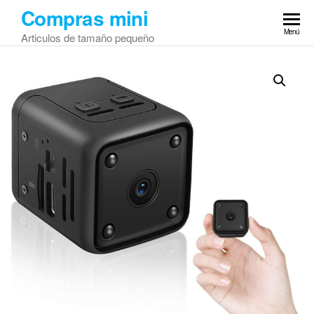
Saltar
Compras mini
al
Menú
Articulos de tamaño pequeño
contenido