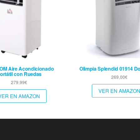
M Aire Acondicionado
Olimpia Splendid 01914 Do
ortátil con Ruedas
269,00
€
279,99
€
VER EN AMAZO
VER EN AMAZON