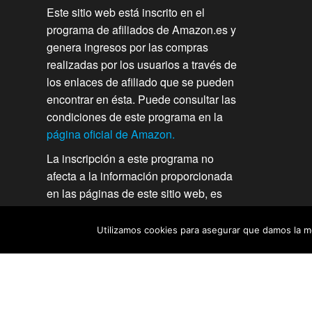
Este sitio web está inscrito en el
programa de afiliados de Amazon.es y
genera ingresos por las compras
realizadas por los usuarios a través de
los enlaces de afiliado que se pueden
encontrar en ésta. Puede consultar las
condiciones de este programa en la
página oficial de Amazon.
La inscripción a este programa no
afecta a la información proporcionada
en las páginas de este sitio web, es
independiente, veraz y su finalidad
principal es ayudar a los usuarios en
Utilizamos cookies para asegurar que damos la me
su decisión de compra para cualquiera
de los productos que se analizan en
comprasmini.com. Amazon y el
logotipo de Amazon son marcas