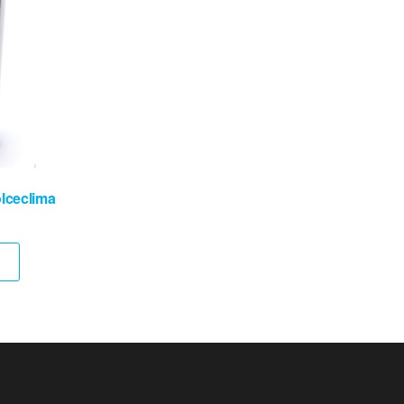
lceclima
N